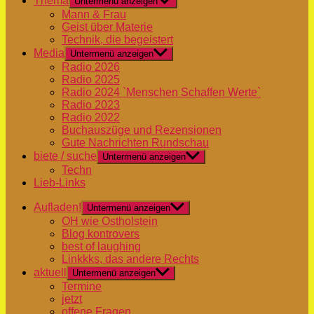
Thema
Untermenü anzeigen
Mann & Frau
Geist über Materie
Technik, die begeistert
Media
Untermenü anzeigen
Radio 2026
Radio 2025
Radio 2024 `Menschen Schaffen Werte`
Radio 2023
Radio 2022
Buchauszüge und Rezensionen
Gute Nachrichten Rundschau
biete / suche
Untermenü anzeigen
Techn
Lieb-Links
Aufladen!
Untermenü anzeigen
OH wie Ostholstein
Blog kontrovers
best of laughing
Linkkks, das andere Rechts
aktuell
Untermenü anzeigen
Termine
jetzt
offene Fragen