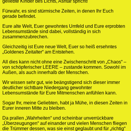
geliebte Kinder des Lichts, Ashtar spricht!
Fürwahr, es sind stürmische Zeiten, in denen Ihr Euch
gerade befindet.
Eure alte Welt, Euer gewohntes Umfeld und Eure erprobten
Lebensumstände sind dabei, vollständig in sich
zusammenzubrechen.
Gleichzeitig ist Eure neue Welt, Euer so heiß ersehntes
„Goldenes Zeitalter“ am Entstehen.
All dies kann nicht ohne eine Zwischenschritt von „Chaos“ –
von schöpferischer LEERE – zustande kommen. Sowohl im
Außen, als auch innerhalb der Menschen.
Wir wissen sehr gut, wie beängstigend sich dieser immer
deutlicher sichtbare Niedergang gewohnter
Lebensumstände für Eure Mitmenschen anfühlen kann.
Sogar Ihr, meine Geliebten, habt ja Mühe, in diesen Zeiten in
Eurer inneren Mitte zu bleiben.
Da prallen „Wahrheiten“ und scheinbar unverrückbare
„Überzeugungen“ auf einander und vielen Menschen fliegen
die Trümmer dessen, was sie einst geglaubt und für „richtig“