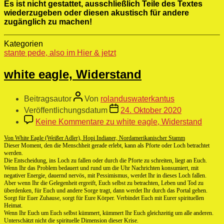
Es ist nicht gestattet, ausschließlich Teile des Textes
wiederzugeben oder diesen akustisch für andere
zugänglich zu machen!
Kategorien
stante pede, also im Hier & jetzt
white eagle, Widerstand
Beitragsautor
Von
rolanduswaterkantus
Veröffentlichungsdatum
24. Oktober 2020
Keine Kommentare
zu white eagle, Widerstand
Von White Eagle (Weißer Adler), Hopi Indianer, Nordamerikanischer Stamm
Dieser Moment, den die Menschheit gerade erlebt, kann als Pforte oder Loch betrachtet
werden.
Die Entscheidung, ins Loch zu fallen oder durch die Pforte zu schreiten, liegt an Euch.
Wenn Ihr das Problem bedauert und rund um die Uhr Nachrichten konsumiert, mit
negativer Energie, dauernd nervös, mit Pessimismus, werdet Ihr in dieses Loch fallen.
Aber wenn Ihr die Gelegenheit ergreift, Euch selbst zu betrachten, Leben und Tod zu
überdenken, für Euch und andere Sorge tragt, dann werdet Ihr durch das Portal gehen.
Sorgt für Euer Zuhause, sorgt für Eure Körper. Verbindet Euch mit Eurer spirituellen
Heimat.
Wenn Ihr Euch um Euch selbst kümmert, kümmert Ihr Euch gleichzeitig um alle anderen.
Unterschätzt nicht die spirituelle Dimension dieser Krise.