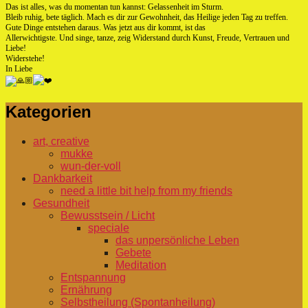
Das ist alles, was du momentan tun kannst: Gelassenheit im Sturm.
Bleib ruhig, bete täglich. Mach es dir zur Gewohnheit, das Heilige jeden Tag zu treffen.
Gute Dinge entstehen daraus. Was jetzt aus dir kommt, ist das
Allerwichtigste. Und singe, tanze, zeig Widerstand durch Kunst, Freude, Vertrauen und
Liebe!
Widerstehe!
In Liebe
Kategorien
art, creative
mukke
wun-der-voll
Dankbarkeit
need a little bit help from my friends
Gesundheit
Bewusstsein / Licht
speciale
das unpersönliche Leben
Gebete
Meditation
Entspannung
Ernährung
Selbstheilung (Spontanheilung)