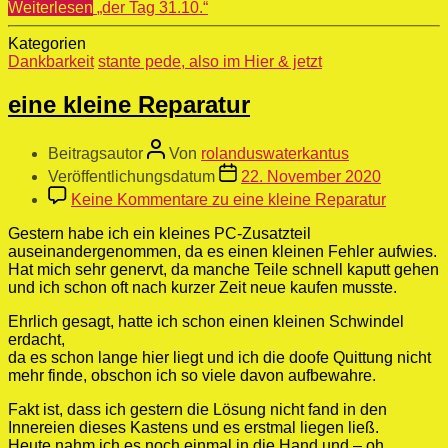
Weiterlesen
„der Tag 31.10.“
Kategorien
Dankbarkeit
stante pede, also im Hier & jetzt
eine kleine Reparatur
Beitragsautor
Von
rolanduswaterkantus
Veröffentlichungsdatum
22. November 2020
Keine Kommentare
zu eine kleine Reparatur
Gestern habe ich ein kleines PC-Zusatzteil
auseinandergenommen, da es einen kleinen Fehler aufwies.
Hat mich sehr genervt, da manche Teile schnell kaputt gehen
und ich schon oft nach kurzer Zeit neue kaufen musste.
Ehrlich gesagt, hatte ich schon einen kleinen Schwindel
erdacht,
da es schon lange hier liegt und ich die doofe Quittung nicht
mehr finde, obschon ich so viele davon aufbewahre.
Fakt ist, dass ich gestern die Lösung nicht fand in den
Innereien dieses Kastens und es erstmal liegen ließ.
Heute nahm ich es noch einmal in die Hand und – oh