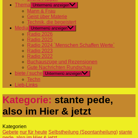
Thema
Untermenü anzeigen
Mann & Frau
Geist über Materie
Technik, die begeistert
Media
Untermenü anzeigen
Radio 2026
Radio 2025
Radio 2024 `Menschen Schaffen Werte`
Radio 2023
Radio 2022
Buchauszüge und Rezensionen
Gute Nachrichten Rundschau
biete / suche
Untermenü anzeigen
Techn
Lieb-Links
Kategorie:
stante pede,
also im Hier & jetzt
Kategorien
Gebete
nur für heute
Selbstheilung (Spontanheilung)
stante
pede, also im Hier & jetzt