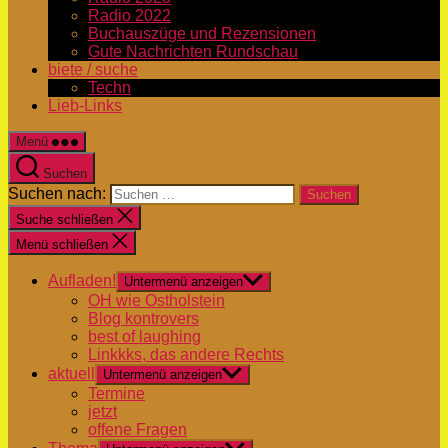
Radio 2022
Buchauszüge und Rezensionen
Gute Nachrichten Rundschau
biete / suche
Techn
Lieb-Links
Menü
Suchen
Suchen nach:
Suche schließen
Menü schließen
Aufladen!
Untermenü anzeigen
OH wie Ostholstein
Blog kontrovers
best of laughing
Linkkks, das andere Rechts
aktuell
Untermenü anzeigen
Termine
jetzt
offene Fragen