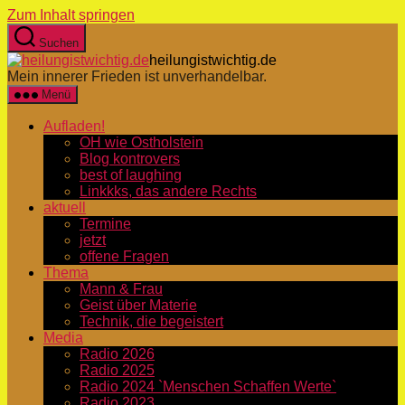
Zum Inhalt springen
Suchen
heilungistwichtig.de
Mein innerer Frieden ist unverhandelbar.
Menü
Aufladen!
OH wie Ostholstein
Blog kontrovers
best of laughing
Linkkks, das andere Rechts
aktuell
Termine
jetzt
offene Fragen
Thema
Mann & Frau
Geist über Materie
Technik, die begeistert
Media
Radio 2026
Radio 2025
Radio 2024 `Menschen Schaffen Werte`
Radio 2023