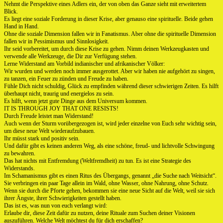
Nehmt die Perspektive eines Adlers ein, der von oben das Ganze sieht mit erweitertem
Blick.
Es liegt eine soziale Forderung in dieser Krise, aber genauso eine spirituelle. Beide gehen
Hand in Hand.
Ohne die soziale Dimension fallen wir in Fanatismus. Aber ohne die spirituelle Dimension
fallen wir in Pessimismus und Sinnlosigkeit.
Ihr seid vorbereitet, um durch diese Krise zu gehen. Nimm deinen Werkzeugkasten und
verwende alle Werkzeuge, die Dir zur Verfügung stehen.
Lerne Widerstand am Vorbild indianischer und afrikanischer Völker:
Wir wurden und werden noch immer ausgerottet. Aber wir haben nie aufgehört zu singen,
zu tanzen, ein Feuer zu zünden und Freude zu haben.
Fühle Dich nicht schuldig, Glück zu empfinden während dieser schwierigen Zeiten. Es hilft
überhaupt nicht, traurig und energielos zu sein.
Es hilft, wenn jetzt gute Dinge aus dem Universum kommen.
IT IS THROUGH JOY THAT ONE RESISTS!
Durch Freude leistet man Widerstand!
Auch wenn der Sturm vorübergezogen ist, wird jeder einzelne von Euch sehr wichtig sein,
um diese neue Welt wiederaufzubauen.
Ihr müsst stark und positiv sein.
Und dafür gibt es keinen anderen Weg, als eine schöne, freud- und lichtvolle Schwingung
zu bewahren.
Das hat nichts mit Entfremdung (Weltfremdheit) zu tun. Es ist eine Strategie des
Widerstands.
Im Schamanismus gibt es einen Ritus des Übergangs, genannt „die Suche nach Weitsicht“.
Sie verbringen ein paar Tage allein im Wald, ohne Wasser, ohne Nahrung, ohne Schutz.
Wenn sie durch die Pforte gehen, bekommen sie eine neue Sicht auf die Welt, weil sie sich
ihrer Ängste, ihrer Schwierigkeiten gestellt haben.
Das ist es, was nun von euch verlangt wird:
Erlaube dir, diese Zeit dafür zu nutzen, deine Rituale zum Suchen deiner Visionen
auszuführen. Welche Welt möchtest du für dich erschaffen?