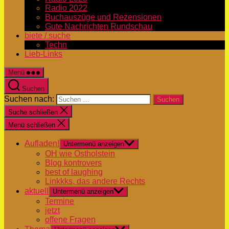
Radio 2022
Buchauszüge und Rezensionen
Gute Nachrichten Rundschau
biete / suche
Techn
Lieb-Links
Menü
Suchen
Suchen nach:
Suche schließen
Menü schließen
Aufladen!
Untermenü anzeigen
OH wie Ostholstein
Blog kontrovers
best of laughing
Linkkks, das andere Rechts
aktuell
Untermenü anzeigen
Termine
jetzt
offene Fragen