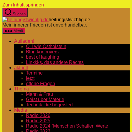
Zum Inhalt springen
Suchen
heilungistwichtig.de
Mein innerer Frieden ist unverhandelbar.
Menü
Aufladen!
OH wie Ostholstein
Blog kontrovers
best of laughing
Linkkks, das andere Rechts
aktuell
Termine
jetzt
offene Fragen
Thema
Mann & Frau
Geist über Materie
Technik, die begeistert
Media
Radio 2026
Radio 2025
Radio 2024 `Menschen Schaffen Werte`
Radio 2023