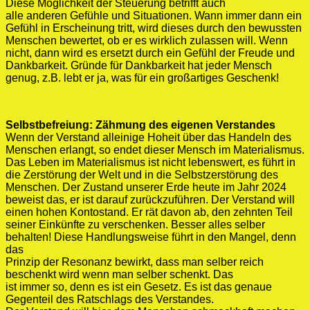
Diese Möglichkeit der Steuerung betrifft auch
alle anderen Gefühle und Situationen. Wann immer dann ein
Gefühl in Erscheinung tritt, wird dieses durch den bewussten
Menschen bewertet, ob er es wirklich zulassen will. Wenn
nicht, dann wird es ersetzt durch ein Gefühl der Freude und
Dankbarkeit. Gründe für Dankbarkeit hat jeder Mensch
genug, z.B. lebt er ja, was für ein großartiges Geschenk!
Selbstbefreiung: Zähmung des eigenen Verstandes
Wenn der Verstand alleinige Hoheit über das Handeln des
Menschen erlangt, so endet dieser Mensch im Materialismus.
Das Leben im Materialismus ist nicht lebenswert, es führt in
die Zerstörung der Welt und in die Selbstzerstörung des
Menschen. Der Zustand unserer Erde heute im Jahr 2024
beweist das, er ist darauf zurückzuführen. Der Verstand will
einen hohen Kontostand. Er rät davon ab, den zehnten Teil
seiner Einkünfte zu verschenken. Besser alles selber
behalten! Diese Handlungsweise führt in den Mangel, denn
das
Prinzip der Resonanz bewirkt, dass man selber reich
beschenkt wird wenn man selber schenkt. Das
ist immer so, denn es ist ein Gesetz. Es ist das genaue
Gegenteil des Ratschlags des Verstandes.