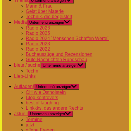
Thema
Untermenü anzeigen
Mann & Frau
Geist über Materie
Technik, die begeistert
Media
Untermenü anzeigen
Radio 2026
Radio 2025
Radio 2024 `Menschen Schaffen Werte`
Radio 2023
Radio 2022
Buchauszüge und Rezensionen
Gute Nachrichten Rundschau
biete / suche
Untermenü anzeigen
Techn
Lieb-Links
Aufladen!
Untermenü anzeigen
OH wie Ostholstein
Blog kontrovers
best of laughing
Linkkks, das andere Rechts
aktuell
Untermenü anzeigen
Termine
jetzt
offene Fragen