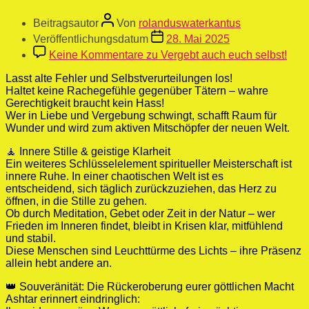
Beitragsautor
Von
rolanduswaterkantus
Veröffentlichungsdatum
28. Mai 2025
Keine Kommentare
zu Vergebt auch euch selbst!
Lasst alte Fehler und Selbstverurteilungen los!
Haltet keine Rachegefühle gegenüber Tätern – wahre
Gerechtigkeit braucht kein Hass!
Wer in Liebe und Vergebung schwingt, schafft Raum für
Wunder und wird zum aktiven Mitschöpfer der neuen Welt.
🧘 Innere Stille & geistige Klarheit
Ein weiteres Schlüsselelement spiritueller Meisterschaft ist
innere Ruhe. In einer chaotischen Welt ist es
entscheidend, sich täglich zurückzuziehen, das Herz zu
öffnen, in die Stille zu gehen.
Ob durch Meditation, Gebet oder Zeit in der Natur – wer
Frieden im Inneren findet, bleibt in Krisen klar, mitfühlend
und stabil.
Diese Menschen sind Leuchttürme des Lichts – ihre Präsenz
allein hebt andere an.
👑 Souveränität: Die Rückeroberung eurer göttlichen Macht
Ashtar erinnert eindringlich: