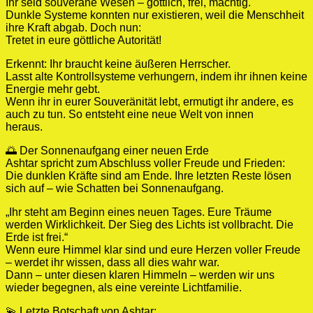
Ihr seid souveräne Wesen – göttlich, frei, mächtig.
Dunkle Systeme konnten nur existieren, weil die Menschheit
ihre Kraft abgab. Doch nun:
Tretet in eure göttliche Autorität!
Erkennt: Ihr braucht keine äußeren Herrscher.
Lasst alte Kontrollsysteme verhungern, indem ihr ihnen keine
Energie mehr gebt.
Wenn ihr in eurer Souveränität lebt, ermutigt ihr andere, es
auch zu tun. So entsteht eine neue Welt von innen
heraus.
🌅 Der Sonnenaufgang einer neuen Erde
Ashtar spricht zum Abschluss voller Freude und Frieden:
Die dunklen Kräfte sind am Ende. Ihre letzten Reste lösen
sich auf – wie Schatten bei Sonnenaufgang.
„Ihr steht am Beginn eines neuen Tages. Eure Träume
werden Wirklichkeit. Der Sieg des Lichts ist vollbracht. Die
Erde ist frei.“
Wenn eure Himmel klar sind und eure Herzen voller Freude
– werdet ihr wissen, dass all dies wahr war.
Dann – unter diesen klaren Himmeln – werden wir uns
wieder begegnen, als eine vereinte Lichtfamilie.
💫 Letzte Botschaft von Ashtar: