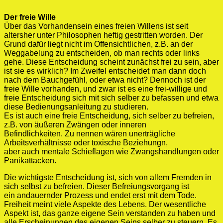
Der freie Wille
Über das Vorhandensein eines freien Willens ist seit
altersher unter Philosophen heftig gestritten worden. Der
Grund dafür liegt nicht im Offensichtlichen, z.B. an der
Weggabelung zu entscheiden, ob man rechts oder links
gehe. Diese Entscheidung scheint zunächst frei zu sein, aber
ist sie es wirklich? Im Zweifel entscheidet man dann doch
nach dem Bauchgefühl, oder etwa nicht? Dennoch ist der
freie Wille vorhanden, und zwar ist es eine frei-willige und
freie Entscheidung sich mit sich selber zu befassen und etwa
diese Bedienungsanleitung zu studieren.
Es ist auch eine freie Entscheidung, sich selber zu befreien,
z.B. von äußeren Zwängen oder inneren
Befindlichkeiten. Zu nennen wären unerträgliche
Arbeitsverhältnisse oder toxische Beziehungn,
aber auch mentale Schieflagen wie Zwangshandlungen oder
Panikattacken.
Die wichtigste Entscheidung ist, sich von allem Fremden in
sich selbst zu befreien. Dieser Befreiungsvorgang ist
ein andauernder Prozess und endet erst mit dem Tode.
Freiheit meint viele Aspekte des Lebens. Der wesentliche
Aspekt ist, das ganze eigene Sein verstanden zu haben und
alle Erscheinungen des eigenen Seins selber zu steuern. Es