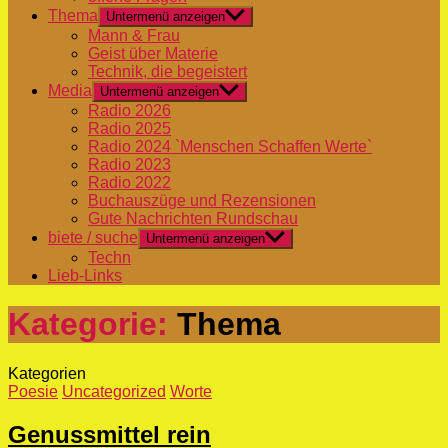
Thema
Untermenü anzeigen
Mann & Frau
Geist über Materie
Technik, die begeistert
Media
Untermenü anzeigen
Radio 2026
Radio 2025
Radio 2024 `Menschen Schaffen Werte`
Radio 2023
Radio 2022
Buchauszüge und Rezensionen
Gute Nachrichten Rundschau
biete / suche
Untermenü anzeigen
Techn
Lieb-Links
Kategorie:
Thema
Kategorien
Poesie
Uncategorized
Worte
Genussmittel rein