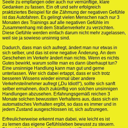
Seele zu empfangen oder auch nur vernünftige, klare
Gedanken zu fassen. Ein oft und sehr erfolgreich
praktiziertes Beispiel für die Zähmung der negativen Gefühle
ist das Autofahren. Es gelingt vielen Menschen nach nur 3
Monaten des Trainings auf alle negativen Gefühle im
Zusammenhang mit dem Straßenverkehr zu verzichten.
Diese Gefühle werden einfach darum nicht mehr zugelassen,
weil sie ja sowieso unsinnig sind.
Dadurch, dass man sich aufregt, ändert man nur etwas in
sich selber, und das ist eine negative Änderung. An dem
Geschehen im Verkehr ändert man nichts. Wenn es nichts
Gutes bewirkt, warum sollte man es dann überhaupt tun?
Eine unsinnige Handlung kann man gut und gerne
unterlassen. Wer sich dabei ertappt, dass er sich trotz
besseren Wissens wieder einmal über andere
Verkehrsteilnehmer aufregt („Du Idiot!!“), sollte sich sanft
selber ermahnen, doch zukünftig von solchen unsinnigen
Handlungen abzusehen. Erfahrungsgemäß reichen 3
Monate solchen bewussten Verhaltens aus, dass sich ein
automatisches Verhalten ergibt, so dass es immer und in
jedem Zustand ausgeschlossen ist, sich aufzuregen.
Erfreulicherweise erkennt man dabei, wie leicht es ist
zu lernen das eigene Gefühlsleben bewusst zu steuern.