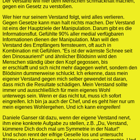
Der Verstand will hier dem Menschen schmackhaft machen,
gegen ein Gesetz zu verstoßen.
Wer hier nur seinem Verstand folgt, wird alles verlieren.
Gegen Gesetze kann man halt nichts machen. Der Verstand
ist eins der Hauptziele der Manipulation. Darum gibt es die
Informationsflut. Gefühlte 90% aller medial verfügbaren
Informationen dienen der Manipulation. Man will den
Verstand des Empfängers fernsteuern, oft auch in
Kombination mit Gefühlen. “Es ist der wärmste Schnee seit
den Dinosauriern!“ und ähnlicher Blödsinn wird den
Menschen ständig über den Kopf gegossen, bis
er erschlafft und sich nicht mehr dagegen wehrt, sondern den
Blödsinn dummerweise schluckt. Ich erkenne, dass mein
eigener Verstand gegen mich selber gewendet ist daran,
dass mich die Resultate schädigen. Mein Verstand sollte
immer und ausschließlich für mein eigenes Wohl
unterwegs sein. Wenn er das nicht tut, muss ich sofort
eingreifen. Ich bin ja auch der Chef, und es geht hier nur um
mein eigenes Wohlergehen. Und ich kann eingreifen!
Daniele Ganser rät dazu, wenn der eigene Verstand nervt,
ihm eine konkrete Aufgabe zu stellen, z.B. „Du, Verstand,
kümmere Dich doch mal um Symmetrie in der Natur!“
Und schon rennt der eifrige Geselle los und untersucht