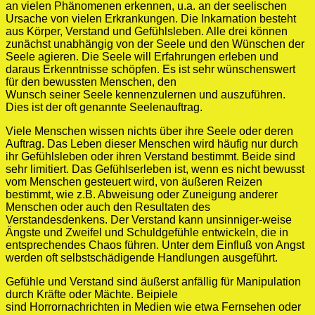
an vielen Phänomenen erkennen, u.a. an der seelischen
Ursache von vielen Erkrankungen. Die Inkarnation besteht
aus Körper, Verstand und Gefühlsleben. Alle drei können
zunächst unabhängig von der Seele und den Wünschen der
Seele agieren. Die Seele will Erfahrungen erleben und
daraus Erkenntnisse schöpfen. Es ist sehr wünschenswert
für den bewussten Menschen, den
Wunsch seiner Seele kennenzulernen und auszuführen.
Dies ist der oft genannte Seelenauftrag.
Viele Menschen wissen nichts über ihre Seele oder deren
Auftrag. Das Leben dieser Menschen wird häufig nur durch
ihr Gefühlsleben oder ihren Verstand bestimmt. Beide sind
sehr limitiert. Das Gefühlserleben ist, wenn es nicht bewusst
vom Menschen gesteuert wird, von äußeren Reizen
bestimmt, wie z.B. Abweisung oder Zuneigung anderer
Menschen oder auch den Resultaten des
Verstandesdenkens. Der Verstand kann unsinniger-weise
Ängste und Zweifel und Schuldgefühle entwickeln, die in
entsprechendes Chaos führen. Unter dem Einfluß von Angst
werden oft selbstschädigende Handlungen ausgeführt.
Gefühle und Verstand sind äußerst anfällig für Manipulation
durch Kräfte oder Mächte. Beipiele
sind Horrornachrichten in Medien wie etwa Fernsehen oder