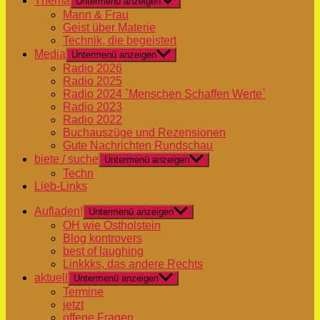
Thema
Untermenü anzeigen
Mann & Frau
Geist über Materie
Technik, die begeistert
Media
Untermenü anzeigen
Radio 2026
Radio 2025
Radio 2024 `Menschen Schaffen Werte`
Radio 2023
Radio 2022
Buchauszüge und Rezensionen
Gute Nachrichten Rundschau
biete / suche
Untermenü anzeigen
Techn
Lieb-Links
Aufladen!
Untermenü anzeigen
OH wie Ostholstein
Blog kontrovers
best of laughing
Linkkks, das andere Rechts
aktuell
Untermenü anzeigen
Termine
jetzt
offene Fragen