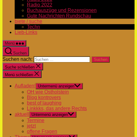
Radio 2022
Buchauszüge und Rezensionen
Gute Nachrichten Rundschau
biete / suche
Techn
Lieb-Links
Menü
Suchen
Suchen nach:
Suche schließen
Menü schließen
Aufladen!
Untermenü anzeigen
OH wie Ostholstein
Blog kontrovers
best of laughing
Linkkks, das andere Rechts
aktuell
Untermenü anzeigen
Termine
jetzt
offene Fragen