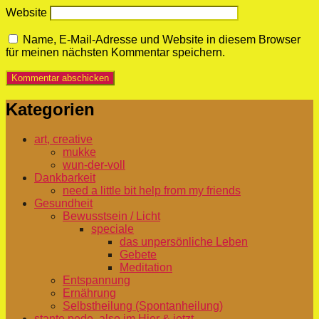
Website
Name, E-Mail-Adresse und Website in diesem Browser
für meinen nächsten Kommentar speichern.
Kategorien
art, creative
mukke
wun-der-voll
Dankbarkeit
need a little bit help from my friends
Gesundheit
Bewusstsein / Licht
speciale
das unpersönliche Leben
Gebete
Meditation
Entspannung
Ernährung
Selbstheilung (Spontanheilung)
stante pede, also im Hier & jetzt