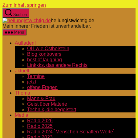
Zum Inhalt springen
Suchen
heilungistwichtig.de
Mein innerer Frieden ist unverhandelbar.
Menü
Aufladen!
OH wie Ostholstein
Blog kontrovers
best of laughing
Linkkks, das andere Rechts
aktuell
Termine
jetzt
offene Fragen
Thema
Mann & Frau
Geist über Materie
Technik, die begeistert
Media
Radio 2026
Radio 2025
Radio 2024 `Menschen Schaffen Werte`
Radio 2023