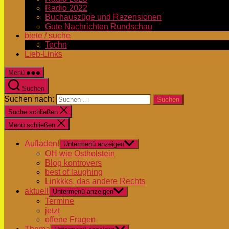
Radio 2022
Buchauszüge und Rezensionen
Gute Nachrichten Rundschau
biete / suche
Techn
Lieb-Links
Menü
Suchen
Suchen nach:
Suche schließen
Menü schließen
Aufladen!
Untermenü anzeigen
OH wie Ostholstein
Blog kontrovers
best of laughing
Linkkks, das andere Rechts
aktuell
Untermenü anzeigen
Termine
jetzt
offene Fragen