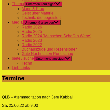
Thema
Untermenü anzeigen
Mann & Frau
Geist über Materie
Technik, die begeistert
Media
Untermenü anzeigen
Radio 2026
Radio 2025
Radio 2024 `Menschen Schaffen Werte`
Radio 2023
Radio 2022
Buchauszüge und Rezensionen
Gute Nachrichten Rundschau
biete / suche
Untermenü anzeigen
Techn
Lieb-Links
Termine
QLB – Atemmeditation nach Jeru Kabbal
Sa, 25.06.22 ab 9:00