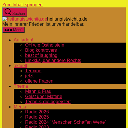
Zum Inhalt springen
Suchen
heilungistwichtig.de
Mein innerer Frieden ist unverhandelbar.
Menü
Aufladen!
OH wie Ostholstein
Blog kontrovers
best of laughing
Linkkks, das andere Rechts
aktuell
Termine
jetzt
offene Fragen
Thema
Mann & Frau
Geist über Materie
Technik, die begeistert
Media
Radio 2026
Radio 2025
Radio 2024 `Menschen Schaffen Werte`
Radio 2023