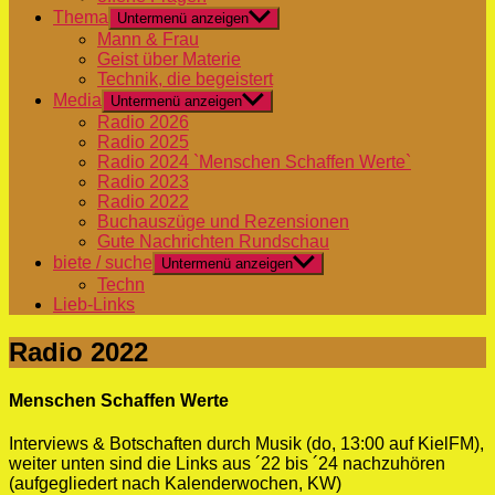
Thema
Untermenü anzeigen
Mann & Frau
Geist über Materie
Technik, die begeistert
Media
Untermenü anzeigen
Radio 2026
Radio 2025
Radio 2024 `Menschen Schaffen Werte`
Radio 2023
Radio 2022
Buchauszüge und Rezensionen
Gute Nachrichten Rundschau
biete / suche
Untermenü anzeigen
Techn
Lieb-Links
Radio 2022
Menschen Schaffen Werte
Interviews & Botschaften durch Musik (do, 13:00 auf KielFM),
weiter unten sind die Links aus ´22 bis ´24 nachzuhören
(aufgegliedert nach Kalenderwochen, KW)