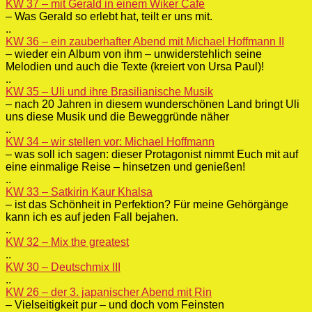
KW 37 – mit Gerald in einem Wiker Cafe
– Was Gerald so erlebt hat, teilt er uns mit.
..
KW 36 – ein zauberhafter Abend mit Michael Hoffmann II
– wieder ein Album von ihm – unwiderstehlich seine
Melodien und auch die Texte (kreiert von Ursa Paul)!
..
KW 35 – Uli und ihre Brasilianische Musik
– nach 20 Jahren in diesem wunderschönen Land bringt Uli
uns diese Musik und die Beweggründe näher
..
KW 34 – wir stellen vor: Michael Hoffmann
– was soll ich sagen: dieser Protagonist nimmt Euch mit auf
eine einmalige Reise – hinsetzen und genießen!
..
KW 33 – Satkirin Kaur Khalsa
– ist das Schönheit in Perfektion? Für meine Gehörgänge
kann ich es auf jeden Fall bejahen.
..
KW 32 – Mix the greatest
..
KW 30 – Deutschmix III
..
KW 26 – der 3. japanischer Abend mit Rin
– Vielseitigkeit pur – und doch vom Feinsten