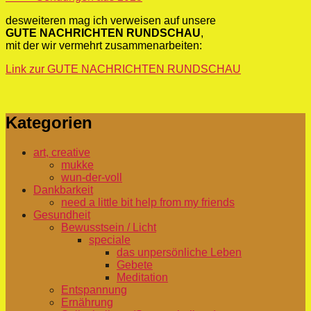
desweiteren mag ich verweisen auf unsere
GUTE NACHRICHTEN RUNDSCHAU
,
mit der wir vermehrt zusammenarbeiten:
Link zur GUTE NACHRICHTEN RUNDSCHAU
Kategorien
art, creative
mukke
wun-der-voll
Dankbarkeit
need a little bit help from my friends
Gesundheit
Bewusstsein / Licht
speciale
das unpersönliche Leben
Gebete
Meditation
Entspannung
Ernährung