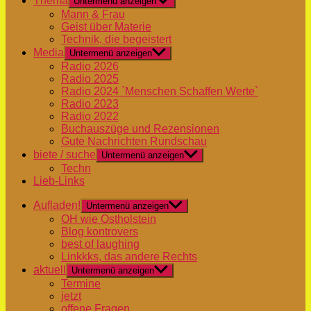
Thema
Untermenü anzeigen
Mann & Frau
Geist über Materie
Technik, die begeistert
Media
Untermenü anzeigen
Radio 2026
Radio 2025
Radio 2024 `Menschen Schaffen Werte`
Radio 2023
Radio 2022
Buchauszüge und Rezensionen
Gute Nachrichten Rundschau
biete / suche
Untermenü anzeigen
Techn
Lieb-Links
Aufladen!
Untermenü anzeigen
OH wie Ostholstein
Blog kontrovers
best of laughing
Linkkks, das andere Rechts
aktuell
Untermenü anzeigen
Termine
jetzt
offene Fragen