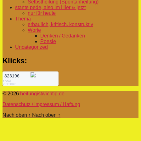
Selbstheilung (Spontanheilung)
stante pede, also im Hier & jetzt
nur für heute
Thema
erbaulich, kritisch, konstruktiv
Worte
Denken / Gedanken
Poesie
Uncategorized
Klicks:
823196
TOTAL
VISITORS
© 2026
heilungistwichtig.de
Datenschutz / Impressum / Haftung
Nach oben
↑
Nach oben
↑