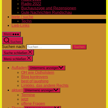
Radio 2022
Buchauszüge und Rezensionen
Gute Nachrichten Rundschau
biete / suche
Techn
Lieb-Links
Menü
Suchen
Suchen nach:
Suche schließen
Menü schließen
Aufladen!
Untermenü anzeigen
OH wie Ostholstein
Blog kontrovers
best of laughing
Linkkks, das andere Rechts
aktuell
Untermenü anzeigen
Termine
jetzt
offene Fragen