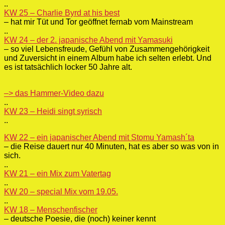
..
KW 25 – Charlie Byrd at his best
– hat mir Tüt und Tor geöffnet fernab vom Mainstream
..
KW 24 – der 2. japanische Abend mit Yamasuki
– so viel Lebensfreude, Gefühl von Zusammengehörigkeit
und Zuversicht in einem Album habe ich selten erlebt. Und
es ist tatsächlich locker 50 Jahre alt.
–> das Hammer-Video dazu
..
KW 23 – Heidi singt syrisch
..
KW 22 – ein japanischer Abend mit Stomu Yamash´ta
– die Reise dauert nur 40 Minuten, hat es aber so was von in
sich.
..
KW 21 – ein Mix zum Vatertag
..
KW 20 – special Mix vom 19.05.
..
KW 18 – Menschenfischer
– deutsche Poesie, die (noch) keiner kennt