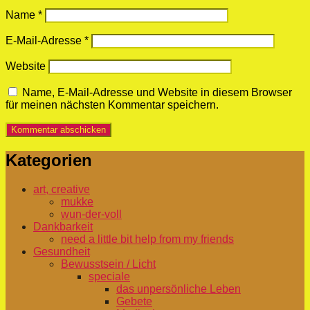
Name
*
E-Mail-Adresse
*
Website
Name, E-Mail-Adresse und Website in diesem Browser
für meinen nächsten Kommentar speichern.
Kategorien
art, creative
mukke
wun-der-voll
Dankbarkeit
need a little bit help from my friends
Gesundheit
Bewusstsein / Licht
speciale
das unpersönliche Leben
Gebete