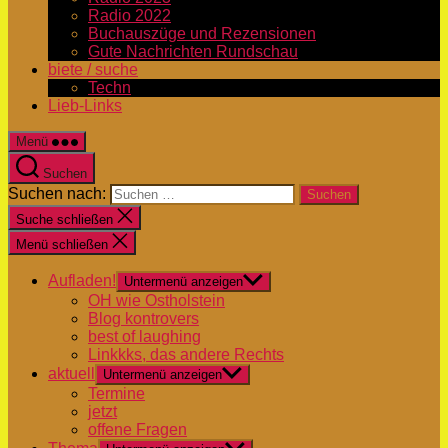
Radio 2022
Buchauszüge und Rezensionen
Gute Nachrichten Rundschau
biete / suche
Techn
Lieb-Links
Menü
Suchen
Suchen nach:
Suche schließen
Menü schließen
Aufladen!
Untermenü anzeigen
OH wie Ostholstein
Blog kontrovers
best of laughing
Linkkks, das andere Rechts
aktuell
Untermenü anzeigen
Termine
jetzt
offene Fragen