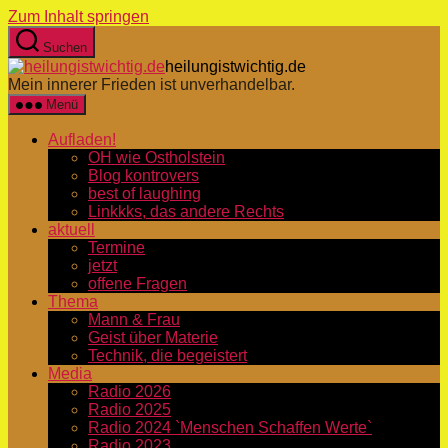
Zum Inhalt springen
Suchen
heilungistwichtig.de
Mein innerer Frieden ist unverhandelbar.
Menü
Aufladen!
OH wie Ostholstein
Blog kontrovers
best of laughing
Linkkks, das andere Rechts
aktuell
Termine
jetzt
offene Fragen
Thema
Mann & Frau
Geist über Materie
Technik, die begeistert
Media
Radio 2026
Radio 2025
Radio 2024 `Menschen Schaffen Werte`
Radio 2023