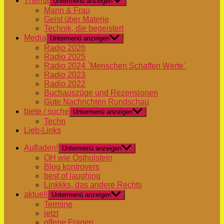
Thema
Untermenü anzeigen
Mann & Frau
Geist über Materie
Technik, die begeistert
Media
Untermenü anzeigen
Radio 2026
Radio 2025
Radio 2024 `Menschen Schaffen Werte`
Radio 2023
Radio 2022
Buchauszüge und Rezensionen
Gute Nachrichten Rundschau
biete / suche
Untermenü anzeigen
Techn
Lieb-Links
Aufladen!
Untermenü anzeigen
OH wie Ostholstein
Blog kontrovers
best of laughing
Linkkks, das andere Rechts
aktuell
Untermenü anzeigen
Termine
jetzt
offene Fragen