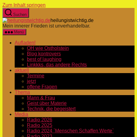
Zum Inhalt springen
Suchen
heilungistwichtig.de
Mein innerer Frieden ist unverhandelbar.
Menü
Aufladen!
OH wie Ostholstein
Blog kontrovers
best of laughing
Linkkks, das andere Rechts
aktuell
Termine
jetzt
offene Fragen
Thema
Mann & Frau
Geist über Materie
Technik, die begeistert
Media
Radio 2026
Radio 2025
Radio 2024 `Menschen Schaffen Werte`
Radio 2023