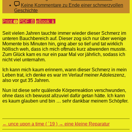
Keine Kommentare
zu Ende einer schmerzvollen
Geschichte
Print 🖨
PDF 📄
eBook 📱
Seit vielen Jahren tauchte immer wieder dieser Schmerz im
unteren Bauchbereich auf. Dieser zog sich nur über wenige
Momente bis Minuten hin, ging aber so tief und tat wirklich
höllisch weh, dass ich mich oftmals kurz abwenden musste.
Zum Glück kam es nur ein paar Mal vor jährlich, sodass ich
nicht viel unternahm.
Ich kann mich kaum erinnern, wann dieser Schmerz in mein
Leben trat, ich denke es war im Verlauf meiner Adoleszenz,
also vor gut 35 Jahren.
Nun ist diese sehr quälende Körperreaktion verschwunden,
ohne dass ich bewusst allzuviel dafür getan hätte. Ich kann
es kaum glauben und bin … sehr dankbar meinem Schöpfer.
←
unce upon a time ( ´19 )
→
eine kleine Reparatur