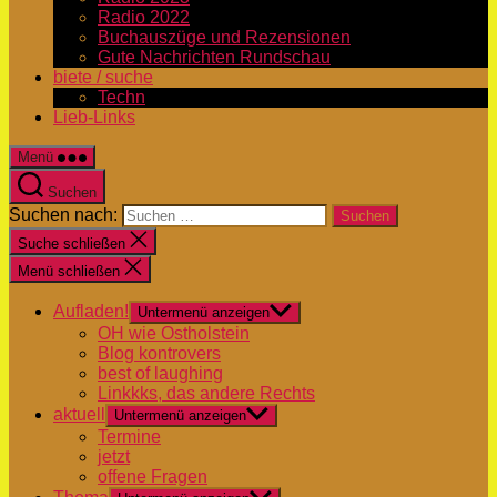
Radio 2022
Buchauszüge und Rezensionen
Gute Nachrichten Rundschau
biete / suche
Techn
Lieb-Links
Menü
Suchen
Suchen nach:
Suche schließen
Menü schließen
Aufladen!
Untermenü anzeigen
OH wie Ostholstein
Blog kontrovers
best of laughing
Linkkks, das andere Rechts
aktuell
Untermenü anzeigen
Termine
jetzt
offene Fragen