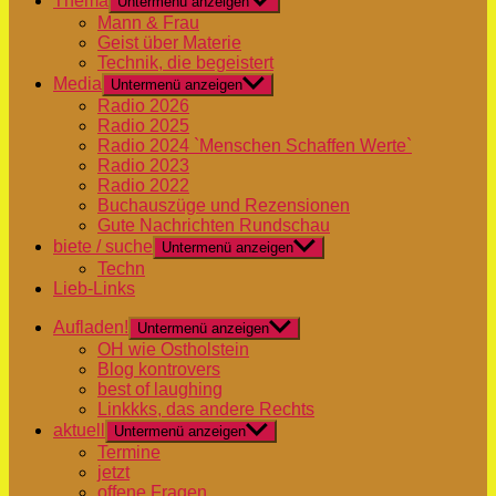
Thema
Untermenü anzeigen
Mann & Frau
Geist über Materie
Technik, die begeistert
Media
Untermenü anzeigen
Radio 2026
Radio 2025
Radio 2024 `Menschen Schaffen Werte`
Radio 2023
Radio 2022
Buchauszüge und Rezensionen
Gute Nachrichten Rundschau
biete / suche
Untermenü anzeigen
Techn
Lieb-Links
Aufladen!
Untermenü anzeigen
OH wie Ostholstein
Blog kontrovers
best of laughing
Linkkks, das andere Rechts
aktuell
Untermenü anzeigen
Termine
jetzt
offene Fragen