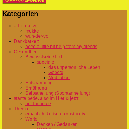
Kategorien
art, creative
mukke
wun-der-voll
Dankbarkeit
need a little bit help from my friends
Gesundheit
Bewusstsein / Licht
speciale
das unpersönliche Leben
Gebete
Meditation
Entspannung
Ernährung
Selbstheilung (Spontanheilung)
stante pede, also im Hier & jetzt
nur für heute
Thema
erbaulich, kritisch, konstruktiv
Worte
Denken / Gedanken