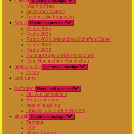
Thema
Untermenü anzeigen
Mann & Frau
Geist über Materie
Technik, die begeistert
Media
Untermenü anzeigen
Radio 2026
Radio 2025
Radio 2024 `Menschen Schaffen Werte`
Radio 2023
Radio 2022
Buchauszüge und Rezensionen
Gute Nachrichten Rundschau
biete / suche
Untermenü anzeigen
Techn
Lieb-Links
Aufladen!
Untermenü anzeigen
OH wie Ostholstein
Blog kontrovers
best of laughing
Linkkks, das andere Rechts
aktuell
Untermenü anzeigen
Termine
jetzt
offene Fragen