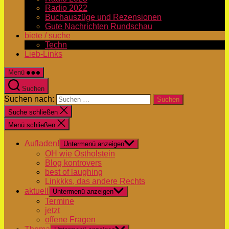
Radio 2022
Buchauszüge und Rezensionen
Gute Nachrichten Rundschau
biete / suche
Techn
Lieb-Links
Menü
Suchen
Suchen nach:
Suche schließen
Menü schließen
Aufladen!
Untermenü anzeigen
OH wie Ostholstein
Blog kontrovers
best of laughing
Linkkks, das andere Rechts
aktuell
Untermenü anzeigen
Termine
jetzt
offene Fragen