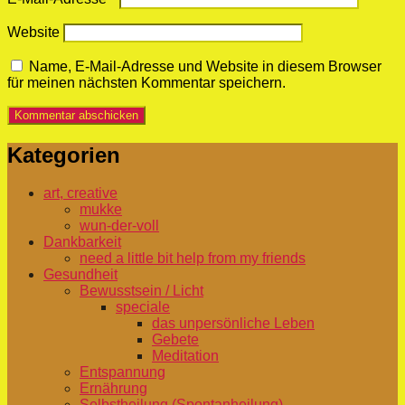
Website
Name, E-Mail-Adresse und Website in diesem Browser
für meinen nächsten Kommentar speichern.
Kategorien
art, creative
mukke
wun-der-voll
Dankbarkeit
need a little bit help from my friends
Gesundheit
Bewusstsein / Licht
speciale
das unpersönliche Leben
Gebete
Meditation
Entspannung
Ernährung
Selbstheilung (Spontanheilung)