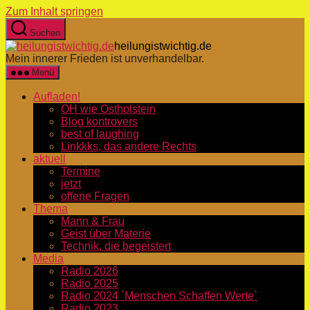
Zum Inhalt springen
Suchen
heilungistwichtig.de
Mein innerer Frieden ist unverhandelbar.
Menü
Aufladen!
OH wie Ostholstein
Blog kontrovers
best of laughing
Linkkks, das andere Rechts
aktuell
Termine
jetzt
offene Fragen
Thema
Mann & Frau
Geist über Materie
Technik, die begeistert
Media
Radio 2026
Radio 2025
Radio 2024 `Menschen Schaffen Werte`
Radio 2023