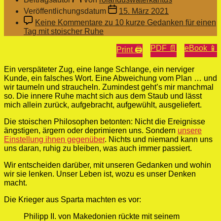
Veröffentlichungsdatum
15. März 2021
Keine Kommentare
zu 10 kurze Gedanken für einen
Tag mit stoischer Ruhe
PDF 📄
eBook 📱
Print 🖨
Ein verspäteter Zug, eine lange Schlange, ein nerviger
Kunde, ein falsches Wort. Eine Abweichung vom Plan … und
wir taumeln und straucheln. Zumindest geht’s mir manchmal
so. Die innere Ruhe macht sich aus dem Staub und lässt
mich allein zurück, aufgebracht, aufgewühlt, ausgeliefert.
Die stoischen Philosophen betonten: Nicht die Ereignisse
ängstigen, ärgern oder deprimieren uns. Sondern
unsere
Einstellung ihnen gegenüber
. Nichts und niemand kann uns
uns daran, ruhig zu bleiben, was auch immer passiert.
Wir entscheiden darüber, mit unseren Gedanken und wohin
wir sie lenken. Unser Leben ist, wozu es unser Denken
macht.
Die Krieger aus Sparta machten es vor:
Philipp II. von Makedonien rückte mit seinem