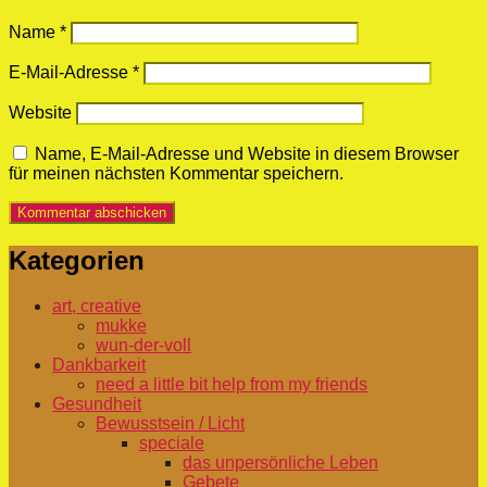
Name
*
E-Mail-Adresse
*
Website
Name, E-Mail-Adresse und Website in diesem Browser
für meinen nächsten Kommentar speichern.
Kategorien
art, creative
mukke
wun-der-voll
Dankbarkeit
need a little bit help from my friends
Gesundheit
Bewusstsein / Licht
speciale
das unpersönliche Leben
Gebete