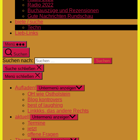
Radio 2022
Buchauszüge und Rezensionen
Gute Nachrichten Rundschau
biete / suche
Techn
Lieb-Links
Menü
Suchen
Suchen nach:
Suche schließen
Menü schließen
Aufladen!
Untermenü anzeigen
OH wie Ostholstein
Blog kontrovers
best of laughing
Linkkks, das andere Rechts
aktuell
Untermenü anzeigen
Termine
jetzt
offene Fragen