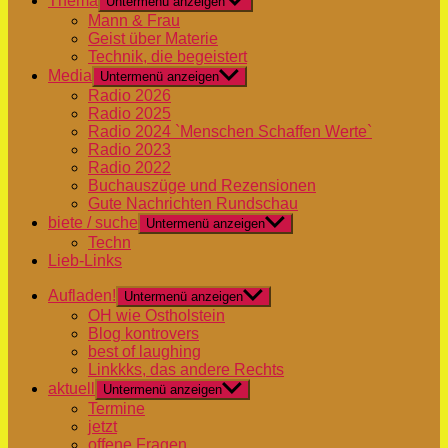
Thema
Untermenü anzeigen
Mann & Frau
Geist über Materie
Technik, die begeistert
Media
Untermenü anzeigen
Radio 2026
Radio 2025
Radio 2024 `Menschen Schaffen Werte`
Radio 2023
Radio 2022
Buchauszüge und Rezensionen
Gute Nachrichten Rundschau
biete / suche
Untermenü anzeigen
Techn
Lieb-Links
Aufladen!
Untermenü anzeigen
OH wie Ostholstein
Blog kontrovers
best of laughing
Linkkks, das andere Rechts
aktuell
Untermenü anzeigen
Termine
jetzt
offene Fragen