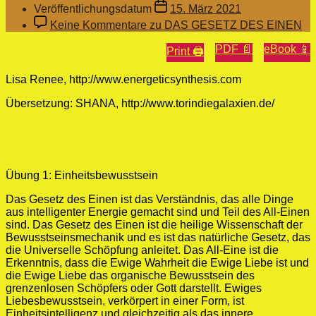
Veröffentlichungsdatum
15. März 2021
Keine Kommentare
zu DAS GESETZ DES EINEN
PDF 📄
eBook 📱
Print 🖨
Lisa Renee, http://www.energeticsynthesis.com
Übersetzung: SHANA, http://www.torindiegalaxien.de/
Übung 1: Einheitsbewusstsein
Das Gesetz des Einen ist das Verständnis, das alle Dinge
aus intelligenter Energie gemacht sind und Teil des All-Einen
sind. Das Gesetz des Einen ist die heilige Wissenschaft der
Bewusstseinsmechanik und es ist das natürliche Gesetz, das
die Universelle Schöpfung anleitet. Das All-Eine ist die
Erkenntnis, dass die Ewige Wahrheit die Ewige Liebe ist und
die Ewige Liebe das organische Bewusstsein des
grenzenlosen Schöpfers oder Gott darstellt. Ewiges
Liebesbewusstsein, verkörpert in einer Form, ist
Einheitsintelligenz und gleichzeitig als das innere