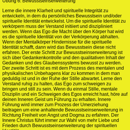
Übung 6: Bewusstseinserweiterung
Lerne die innere Klarheit und spirituelle Integrität zu
entwickeln, in dem du persönliches Bewusstsein und/oder
spirituelle Identität entwickelst. Um die spirituelle Identität zu
verkörpern muss der Verstand initiiert und diszipliniert
werden. Wenn das Ego die Macht über den Körper hat wird
es die spirituelle Identität von der Verkörperung abhalten.
Wenn der Mentalkörper Hindernisse für die spirituelle
Identität schafft, dann wird das Bewusstsein diese nicht
erfahren. Der erste Schritt zur Bewusstseinserweiterung ist
sich über Gedankenkontrolle und den qualitativen Inhalt der
Gedanken und des Glaubenssystems bewusst zu werden.
Der zweite Schritt ist es mit dem Prozess des mentalen und
physikalischen Unbehagens klar zu kommen in dem man
geduldig ist und in der Ruhe der Stille abwartet. Lerne den
Verstand ruhig zu halten, das Ego zum schweigen zu
bringen und still zu sein. Wenn du einmal Stille, mentale
Disziplin und ein Schweigen des Egos erreicht hast, höre auf
deinen Inneren Geist um Führung zu erhalten. Innere
Führung wird immer zum Prozess der Umerziehung
beitragen um eine anhaltende Bewusstseinserweiterung in
Richtung Freiheit von Angst und Dogma zu erfahren. Der
Innere Christus führt immer zur Wahl von mehr Liebe und
Frieden durch Bewusstseinserweiterung der spirituellen