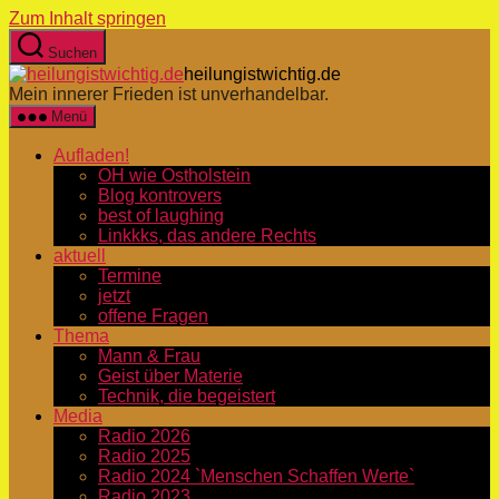
Zum Inhalt springen
Suchen
heilungistwichtig.de
Mein innerer Frieden ist unverhandelbar.
Menü
Aufladen!
OH wie Ostholstein
Blog kontrovers
best of laughing
Linkkks, das andere Rechts
aktuell
Termine
jetzt
offene Fragen
Thema
Mann & Frau
Geist über Materie
Technik, die begeistert
Media
Radio 2026
Radio 2025
Radio 2024 `Menschen Schaffen Werte`
Radio 2023