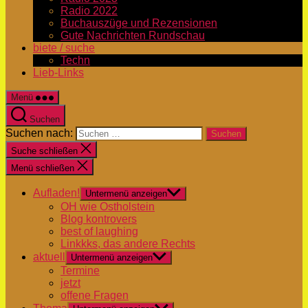
Radio 2022
Buchauszüge und Rezensionen
Gute Nachrichten Rundschau
biete / suche
Techn
Lieb-Links
Menü
Suchen
Suchen nach:
Suche schließen
Menü schließen
Aufladen!
Untermenü anzeigen
OH wie Ostholstein
Blog kontrovers
best of laughing
Linkkks, das andere Rechts
aktuell
Untermenü anzeigen
Termine
jetzt
offene Fragen