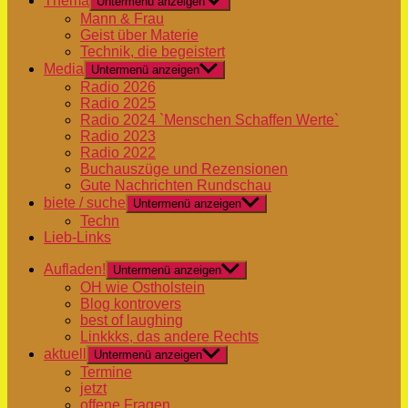
Thema
Untermenü anzeigen
Mann & Frau
Geist über Materie
Technik, die begeistert
Media
Untermenü anzeigen
Radio 2026
Radio 2025
Radio 2024 `Menschen Schaffen Werte`
Radio 2023
Radio 2022
Buchauszüge und Rezensionen
Gute Nachrichten Rundschau
biete / suche
Untermenü anzeigen
Techn
Lieb-Links
Aufladen!
Untermenü anzeigen
OH wie Ostholstein
Blog kontrovers
best of laughing
Linkkks, das andere Rechts
aktuell
Untermenü anzeigen
Termine
jetzt
offene Fragen