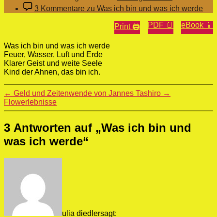
3 Kommentare
zu Was ich bin und was ich werde
PDF 📄
eBook 📱
Print 🖨
Was ich bin und was ich werde
Feuer, Wasser, Luft und Erde
Klarer Geist und weite Seele
Kind der Ahnen, das bin ich.
←
Geld und Zeitenwende von Jannes Tashiro
→
Flowerlebnisse
3 Antworten auf „Was ich bin und
was ich werde“
ulia diedler
sagt: