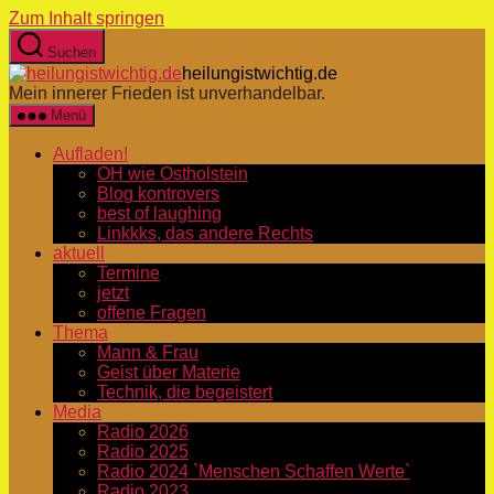
Zum Inhalt springen
Suchen
heilungistwichtig.de
Mein innerer Frieden ist unverhandelbar.
Menü
Aufladen!
OH wie Ostholstein
Blog kontrovers
best of laughing
Linkkks, das andere Rechts
aktuell
Termine
jetzt
offene Fragen
Thema
Mann & Frau
Geist über Materie
Technik, die begeistert
Media
Radio 2026
Radio 2025
Radio 2024 `Menschen Schaffen Werte`
Radio 2023