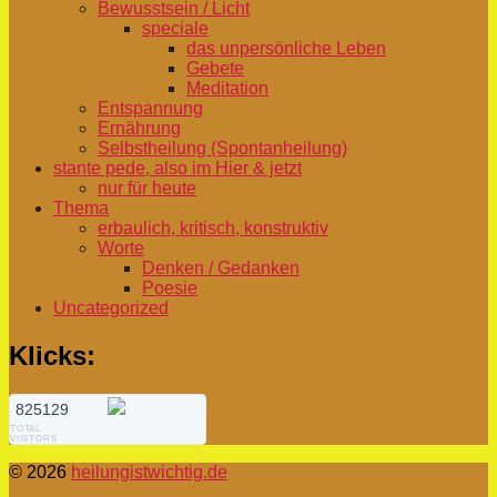
Bewusstsein / Licht
speciale
das unpersönliche Leben
Gebete
Meditation
Entspannung
Ernährung
Selbstheilung (Spontanheilung)
stante pede, also im Hier & jetzt
nur für heute
Thema
erbaulich, kritisch, konstruktiv
Worte
Denken / Gedanken
Poesie
Uncategorized
Klicks:
825129
TOTAL
VISITORS
© 2026
heilungistwichtig.de